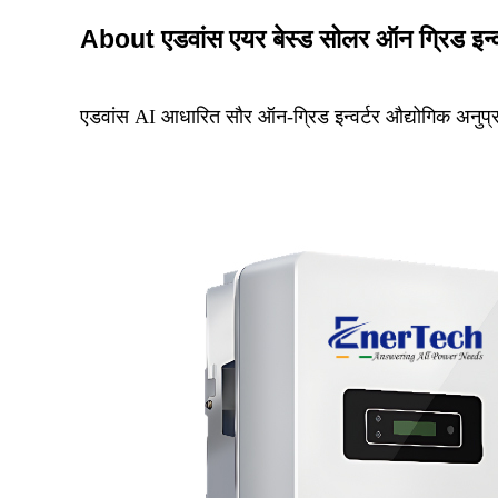
About एडवांस एयर बेस्ड सोलर ऑन ग्रिड इन्व
एडवांस AI आधारित सौर ऑन-ग्रिड इन्वर्टर औद्योगिक अनुप्