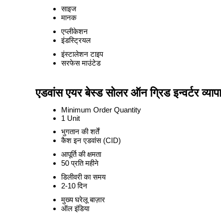
साइज
मानक
एप्लीकेशन
इंडस्ट्रियल
इंस्टालेशन टाइप
सरफेस माउंटेड
एडवांस एयर बेस्ड सोलर ऑन ग्रिड इन्वर्टर व्याप
Minimum Order Quantity
1 Unit
भुगतान की शर्तें
कैश इन एडवांस (CID)
आपूर्ति की क्षमता
50 प्रति महीने
डिलीवरी का समय
2-10 दिन
मुख्य घरेलू बाज़ार
ऑल इंडिया