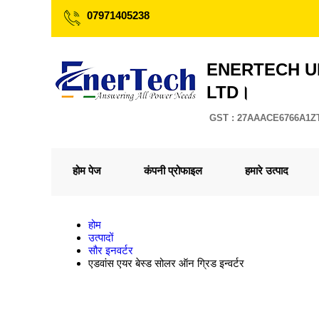
07971405238
ENERTECH U
LTD।
GST : 27AAACE6766A1Z
होम पेज
कंपनी प्रोफाइल
हमारे उत्पाद
होम
उत्पादों
सौर इनवर्टर
एडवांस एयर बेस्ड सोलर ऑन ग्रिड इन्वर्टर