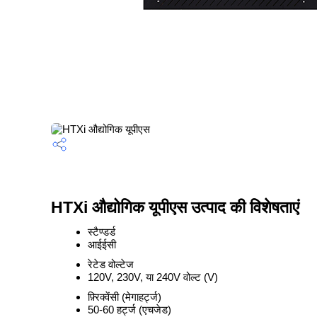
HTXi औद्योगिक यूपीएस उत्पाद की विशेषताएं
स्टैण्डर्ड
आईईसी
रेटेड वोल्टेज
120V, 230V, या 240V वोल्ट (V)
फ़्रिक्वेंसी (मेगाहर्ट्ज)
50-60 हर्ट्ज (एचजेड)