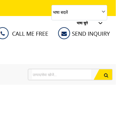
भाषा बदलें
भाषा चुने